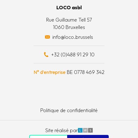
LOCO asbl
 actions
Rue Guillaume Tell 57
1060 Bruxelles
 surplus alimentaires
info@loco.brussels
 financièrement
+32 (0)488 91 29 10
e à outils
N° d’entreprise
BE 0778 469 342
Politique de confidentialité
LWS
Site réalisé par