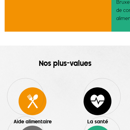
Bruxe
de con
alimen
Nos plus-values
Aide alimentaire
La santé