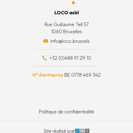
 générales
’équipe
LOCO asbl
 actions
Rue Guillaume Tell 57
1060 Bruxelles
 surplus alimentaires
info@loco.brussels
 financièrement
+32 (0)488 91 29 10
e à outils
N° d’entreprise
BE 0778 469 342
Politique de confidentialité
LWS
Site réalisé par