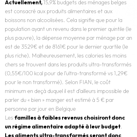
Actuellement,
15,9% budgets des ménages belges
est consacré aux produits alimentaires et aux
boissons non alcoolisées. Cela signifie que pour la
population ayant un revenu dans le premier quintile (le
plus pauvre), la dépense moyenne par ménage par an
est de 3529€ et de 8161€ pour le dernier quartile (le
plus riche). Malheureusement, les calories les moins
chers se trouvent dans les produits ultra-transformés
(0,55€/100 kcal pour de l’ultra-transformé vs 1,29€
pour le non transformé). Selon FIAN, le coût
minimum en deçà duquel il est d’ailleurs impossible de
parler du « bien » manger est estimé à 5 € par
personne par jour en Belgique
Les
familles à faibles revenus choisiront donc
un régime alimentaire adapté à leur budget
.
Les aliments ultra-transformés seront donc