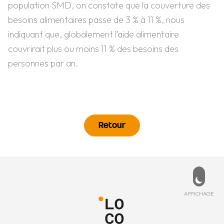
population SMD, on constate que la couverture des
besoins alimentaires passe de 3 % à 11 %, nous
indiquant que, globalement l’aide alimentaire
couvrirait plus ou moins 11 % des besoins des
personnes par an.
Retour
Pied de page
PD
ESSÉ ?
MENU
de cookies
ccueil
ez-nous
Affich
AFFICHAGE
 légales
’est quoi ?