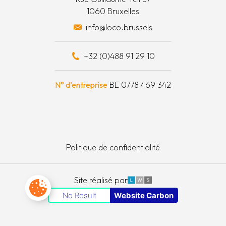
1060 Bruxelles
 surplus alimentaires
info@loco.brussels
 financièrement
+32 (0)488 91 29 10
e à outils
N° d’entreprise
BE 0778 469 342
Politique de confidentialité
LWS
Site réalisé par
Paramètres des cookies
No Result
Website Carbon