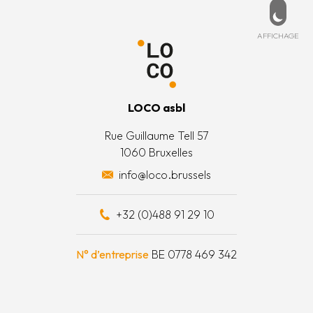
PD
ESSÉ ?
MENU
de cookies
ccueil
ez-nous
Affich
AFFICHAGE
 légales
’est quoi ?
 générales
’équipe
LOCO asbl
 actions
Rue Guillaume Tell 57
1060 Bruxelles
 surplus alimentaires
info@loco.brussels
 financièrement
+32 (0)488 91 29 10
e à outils
N° d’entreprise
BE 0778 469 342