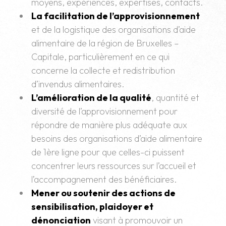
moyens, expériences, expertises, contacts.
La facilitation de l’approvisionnement
et de la logistique des organisations d’aide
alimentaire de la région de Bruxelles –
Capitale, particulièrement en ce qui
concerne la collecte et redistribution
d’invendus alimentaires.
L’amélioration de la qualité
, quantité et
diversité de l’approvisionnement pour
répondre de manière plus adéquate aux
besoins des organisations d’aide alimentaire
de 1ère ligne pour que celles-ci puissent
concentrer leurs ressources sur l’accueil et
l’accompagnement des bénéficiaires.
Mener ou soutenir des actions de
sensibilisation, plaidoyer et
dénonciation
visant à promouvoir un