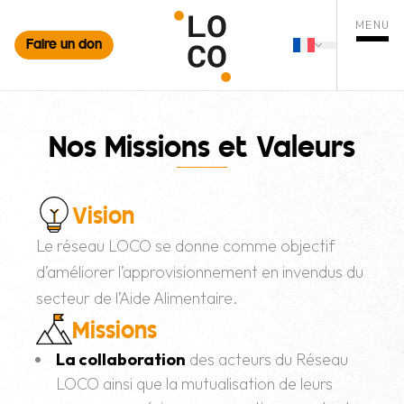
MENU
Faire un don
Français
mer la recherche
Changer de 
Ouvrir
Nos Missions et Valeurs
Vision
Le réseau LOCO se donne comme objectif
d’améliorer l’approvisionnement en invendus du
secteur de l’Aide Alimentaire.
Missions
La collaboration
des acteurs du Réseau
LOCO ainsi que la mutualisation de leurs