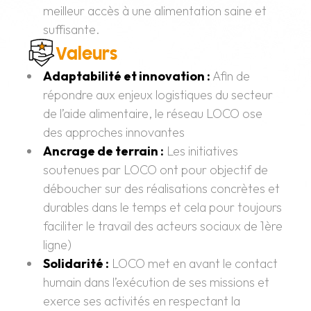
meilleur accès à une alimentation saine et
suffisante.
Valeurs
Adaptabilité et innovation :
Afin de
répondre aux enjeux logistiques du secteur
de l’aide alimentaire, le réseau LOCO ose
des approches innovantes
Ancrage de terrain :
Les initiatives
soutenues par LOCO ont pour objectif de
déboucher sur des réalisations concrètes et
durables dans le temps et cela pour toujours
faciliter le travail des acteurs sociaux de 1ère
ligne)
Solidarité :
LOCO met en avant le contact
humain dans l’exécution de ses missions et
exerce ses activités en respectant la