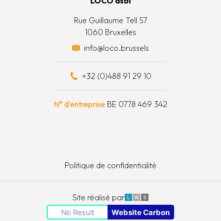
LOCO asbl
 actions
Rue Guillaume Tell 57
1060 Bruxelles
 surplus alimentaires
info@loco.brussels
 financièrement
+32 (0)488 91 29 10
e à outils
N° d’entreprise
BE 0778 469 342
Politique de confidentialité
LWS
Site réalisé par
No Result
Website Carbon