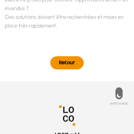
invendus ?
Des solutions doivent être recherchées et mises en
place très rapidement.
Retour
Pied de page
PD
ESSÉ ?
MENU
de cookies
ccueil
ez-nous
Affich
AFFICHAGE
 légales
’est quoi ?
 générales
’équipe