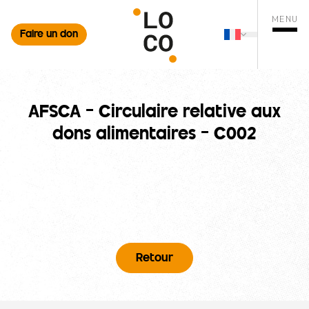
MENU
Faire un don
Français
mer la recherche
Changer de 
Ouvrir
AFSCA – Circulaire relative aux
dons alimentaires – C002
Retour