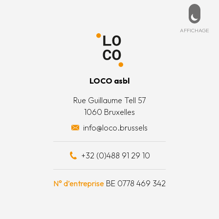
Pied de page
PD
ESSÉ ?
MENU
de cookies
ccueil
ez-nous
Affich
AFFICHAGE
 légales
’est quoi ?
 générales
’équipe
LOCO asbl
 actions
Rue Guillaume Tell 57
1060 Bruxelles
 surplus alimentaires
info@loco.brussels
 financièrement
+32 (0)488 91 29 10
e à outils
N° d’entreprise
BE 0778 469 342