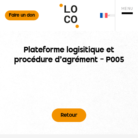
MENU
Faire un don
Français
mer la recherche
Changer de 
Ouvrir
Plateforme logisitique et
procédure d’agrément – P005
Retour