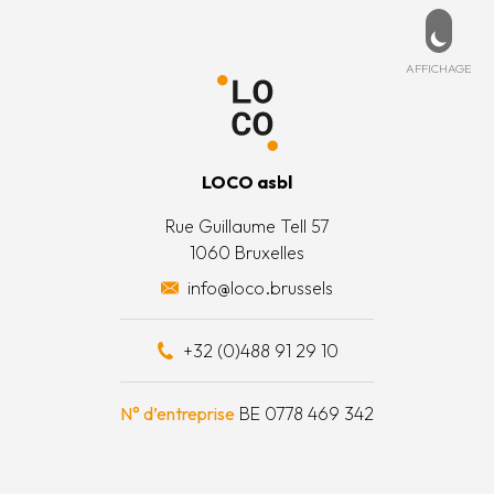
Pied de page
PD
ESSÉ ?
MENU
de cookies
ccueil
ez-nous
Affich
AFFICHAGE
 légales
’est quoi ?
 générales
’équipe
LOCO asbl
 actions
Rue Guillaume Tell 57
1060 Bruxelles
 surplus alimentaires
info@loco.brussels
 financièrement
+32 (0)488 91 29 10
e à outils
N° d’entreprise
BE 0778 469 342