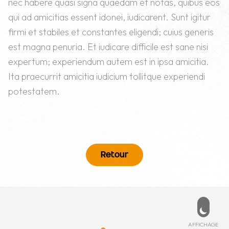
nec habere quasi signa quaedam et notas, quibus eos
qui ad amicitias essent idonei, iudicarent. Sunt igitur
firmi et stabiles et constantes eligendi; cuius generis
est magna penuria. Et iudicare difficile est sane nisi
expertum; experiendum autem est in ipsa amicitia.
Ita praecurrit amicitia iudicium tollitque experiendi
potestatem.
Retour
Pied de page
PD
ESSÉ ?
MENU
de cookies
ccueil
ez-nous
Affich
AFFICHAGE