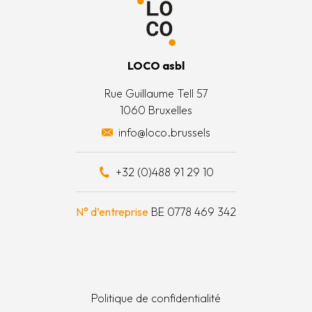
 légales
’est quoi ?
 générales
’équipe
LOCO asbl
 actions
Rue Guillaume Tell 57
1060 Bruxelles
 surplus alimentaires
info@loco.brussels
 financièrement
+32 (0)488 91 29 10
e à outils
N° d’entreprise
BE 0778 469 342
Politique de confidentialité