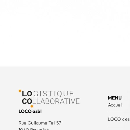
Pied de page
MENU
Accueil
LOCO asbl
LOCO c’est
Rue Guillaume Tell 57
1060 Bruxelles