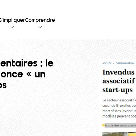
S’impliquer
Comprendre
entaires : le
nonce « un
ps