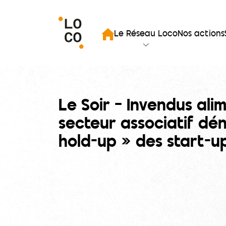
mer la recherche
Le Réseau Loco
Nos actions
Accueil
Le Soir – Invendus alim
secteur associatif dé
hold-up » des start-u