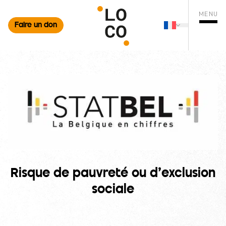
MENU
Faire un don
Français
mer la recherche
Changer de 
Ouvrir
Risque de pauvreté ou d’exclusion
sociale