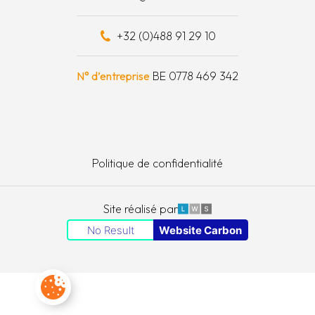
 financièrement
+32 (0)488 91 29 10
e à outils
N° d’entreprise
BE 0778 469 342
Politique de confidentialité
LWS
Site réalisé par
No Result
Website Carbon
Paramètres des cookies