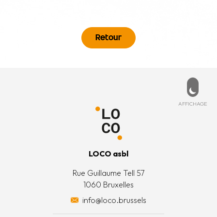
Retour
Pied de page
PD
ESSÉ ?
MENU
de cookies
ccueil
ez-nous
Affich
AFFICHAGE
 légales
’est quoi ?
 générales
’équipe
LOCO asbl
 actions
Rue Guillaume Tell 57
1060 Bruxelles
 surplus alimentaires
info@loco.brussels
 financièrement