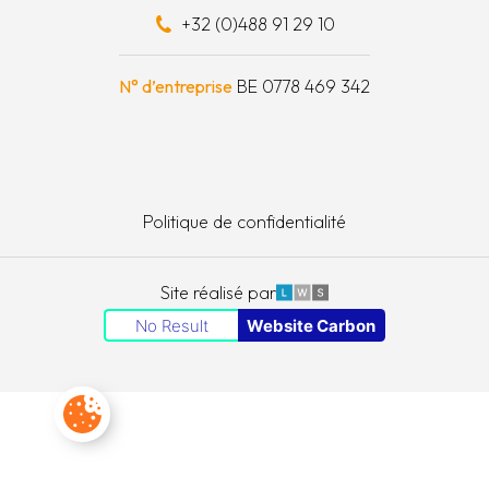
+32 (0)488 91 29 10
e à outils
N° d’entreprise
BE 0778 469 342
Politique de confidentialité
LWS
Site réalisé par
No Result
Website Carbon
Paramètres des cookies