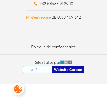
+32 (0)488 91 29 10
e à outils
N° d’entreprise
BE 0778 469 342
Politique de confidentialité
LWS
Site réalisé par
No Result
Website Carbon
Paramètres des cookies