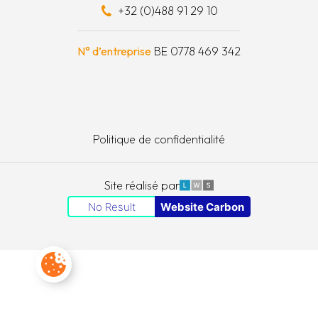
+32 (0)488 91 29 10
e à outils
N° d’entreprise
BE 0778 469 342
Politique de confidentialité
LWS
Site réalisé par
No Result
Website Carbon
Paramètres des cookies