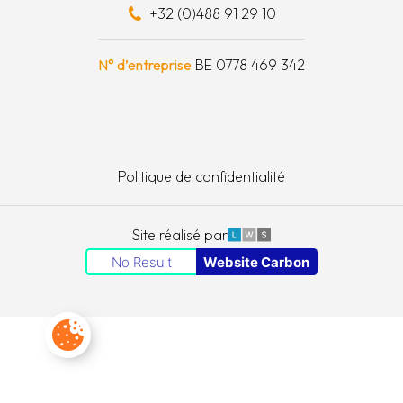
+32 (0)488 91 29 10
e à outils
N° d’entreprise
BE 0778 469 342
Politique de confidentialité
LWS
Site réalisé par
No Result
Website Carbon
Paramètres des cookies