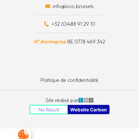
info@loco.brussels
 financièrement
+32 (0)488 91 29 10
e à outils
N° d’entreprise
BE 0778 469 342
Politique de confidentialité
LWS
Site réalisé par
No Result
Website Carbon
Paramètres des cookies