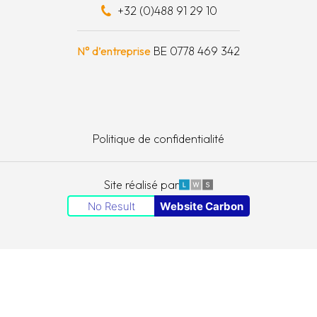
+32 (0)488 91 29 10
schapskist
N° d’entreprise
BE 0778 469 342
Politique de confidentialité
LWS
Site réalisé par
No Result
Website Carbon