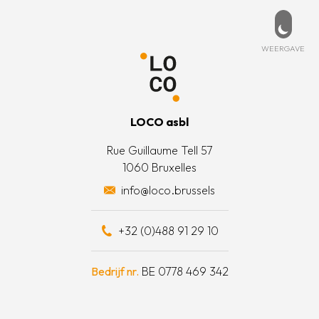
Voettekst
PD
ESSEERD?
MENU
beleid
rtpagina
t met ons op
Weerg
WEERGAVE
 informatie
is LOCO?
oorwaarden
t team
LOCO asbl
e acties
Rue Guillaume Tell 57
1060 Bruxelles
otten een daad van solidariteit
info@loco.brussels
eel bijdragen
+32 (0)488 91 29 10
schapskist
Bedrijf nr.
BE 0778 469 342