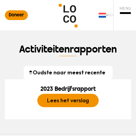
MENU
Doneer
Nederlands
ten zoekopdracht
Changer de 
Menu o
Activiteitenrapporten
Oudste naar meest recente
2023 Bedrijfsrapport
Lees het verslag