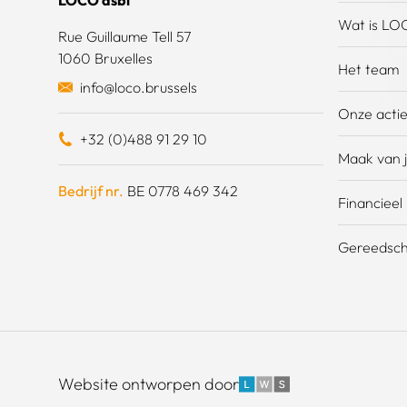
LOCO asbl
Wat is LO
Rue Guillaume Tell 57
1060 Bruxelles
Het team
info@loco.brussels
Onze acti
+32 (0)488 91 29 10
Maak van j
Bedrijf nr.
BE 0778 469 342
Financieel
Gereedsch
LWS
Website ontworpen door