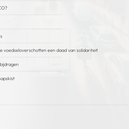
CO?
es
e voedseloverschotten een daad van solidariteit
 bijdragen
apskist