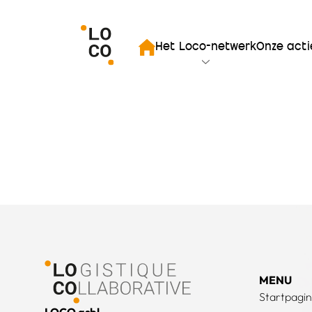
iten zoekopdracht
Het Loco-netwerk
Onze acti
Startpagina
Voettekst
MENU
Startpagi