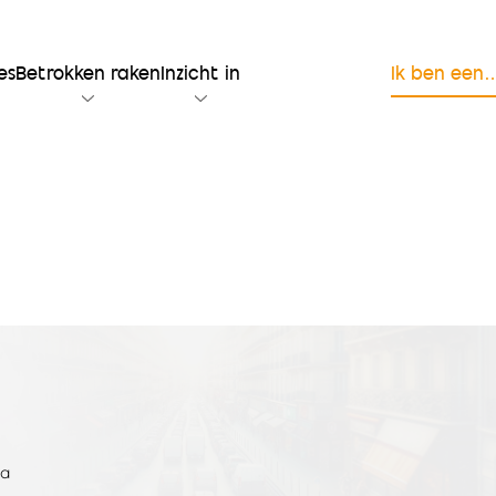
es
Betrokken raken
Inzicht in
Ik ben een
na