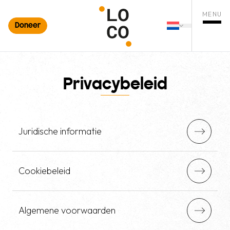
MENU
Doneer
Nederlands
ten zoekopdracht
Changer de 
Menu o
Privacybeleid
Juridische informatie
Cookiebeleid
Algemene voorwaarden