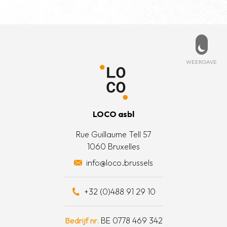
Voettekst
PD
ESSEERD?
MENU
beleid
rtpagina
t met ons op
Weerg
WEERGAVE
 informatie
is LOCO?
oorwaarden
t team
LOCO asbl
e acties
Rue Guillaume Tell 57
1060 Bruxelles
otten een daad van solidariteit
info@loco.brussels
eel bijdragen
+32 (0)488 91 29 10
schapskist
Bedrijf nr.
BE 0778 469 342