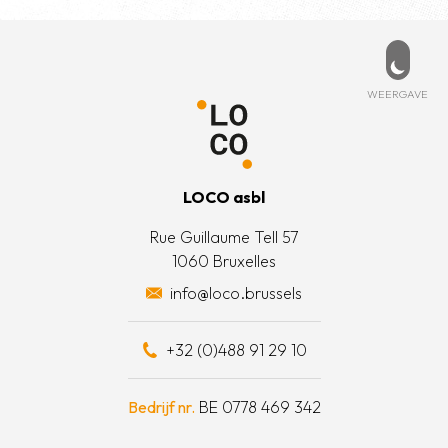
Voettekst
PD
ESSEERD?
MENU
beleid
rtpagina
t met ons op
Weerg
WEERGAVE
 informatie
is LOCO?
oorwaarden
t team
LOCO asbl
e acties
Rue Guillaume Tell 57
1060 Bruxelles
otten een daad van solidariteit
info@loco.brussels
eel bijdragen
+32 (0)488 91 29 10
schapskist
Bedrijf nr.
BE 0778 469 342