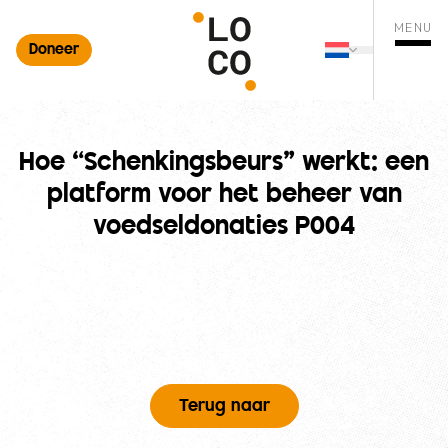
MENU
Doneer
Nederlands
ten zoekopdracht
Changer de 
Menu o
Hoe “Schenkingsbeurs” werkt: een
platform voor het beheer van
voedseldonaties P004
Terug naar