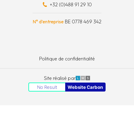
+32 (0)488 91 29 10
schapskist
N° d’entreprise
BE 0778 469 342
Politique de confidentialité
LWS
Site réalisé par
No Result
Website Carbon