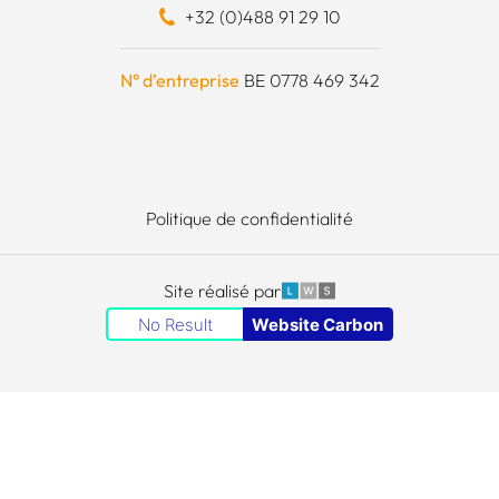
+32 (0)488 91 29 10
schapskist
N° d’entreprise
BE 0778 469 342
Politique de confidentialité
LWS
Site réalisé par
No Result
Website Carbon