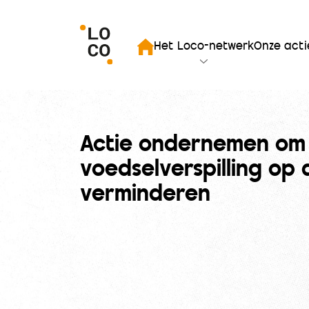
iten zoekopdracht
Het Loco-netwerk
Onze acti
Startpagina
Actie ondernemen om
voedselverspilling op 
verminderen