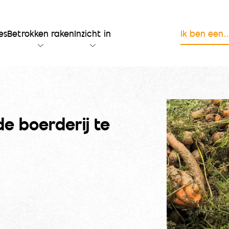
es
Betrokken raken
Inzicht in
Ik ben een
de boerderij te