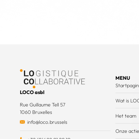
Voettekst
MENU
Startpagi
LOCO asbl
Wat is LO
Rue Guillaume Tell 57
1060 Bruxelles
Het team
info@loco.brussels
Onze acti