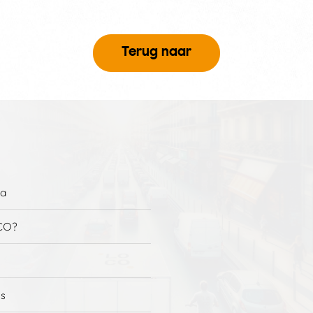
Terug naar
na
CO?
es