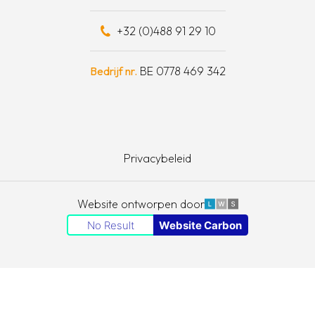
eel bijdragen
+32 (0)488 91 29 10
schapskist
Bedrijf nr.
BE 0778 469 342
Privacybeleid
LWS
Website ontworpen door
No Result
Website Carbon