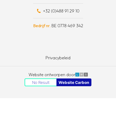
eel bijdragen
+32 (0)488 91 29 10
schapskist
Bedrijf nr.
BE 0778 469 342
Privacybeleid
LWS
Website ontworpen door
No Result
Website Carbon