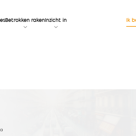
ies
Betrokken raken
Inzicht in
Ik 
na