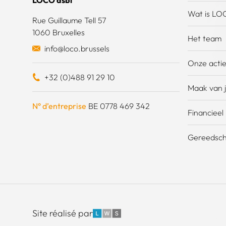
LOCO asbl
Wat is LO
Rue Guillaume Tell 57
1060 Bruxelles
Het team
info@loco.brussels
Onze acti
+32 (0)488 91 29 10
Maak van j
N° d’entreprise
BE 0778 469 342
Financieel
Gereedsch
LWS
Site réalisé par