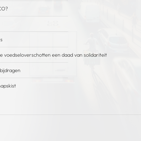
CO?
es
e voedseloverschotten een daad van solidariteit
 bijdragen
apskist