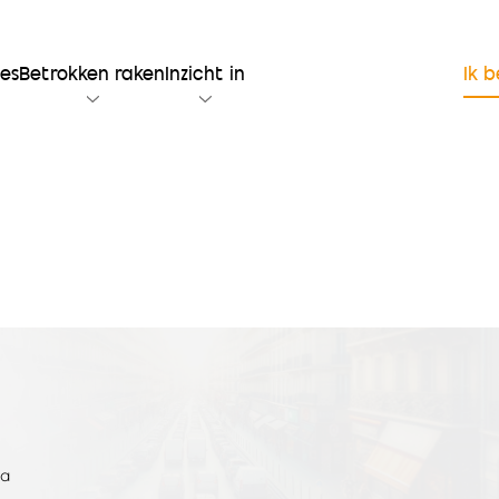
ies
Betrokken raken
Inzicht in
Ik 
na