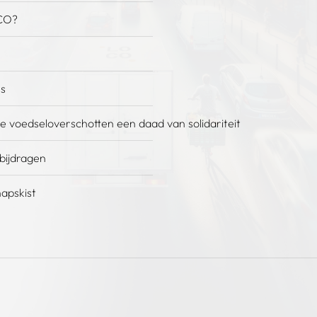
CO?
es
e voedseloverschotten een daad van solidariteit
 bijdragen
apskist