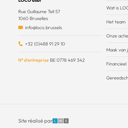
LOCO asbl
Wat is LO
Rue Guillaume Tell 57
1060 Bruxelles
Het team
info@loco.brussels
Onze acti
+32 (0)488 91 29 10
Maak van j
N° d’entreprise
BE 0778 469 342
Financieel
Gereedsch
LWS
Site réalisé par