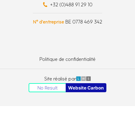
+32 (0)488 91 29 10
schapskist
N° d’entreprise
BE 0778 469 342
Politique de confidentialité
LWS
Site réalisé par
No Result
Website Carbon