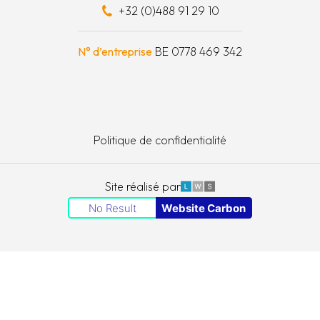
+32 (0)488 91 29 10
schapskist
N° d’entreprise
BE 0778 469 342
Politique de confidentialité
LWS
Site réalisé par
No Result
Website Carbon