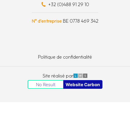
+32 (0)488 91 29 10
schapskist
N° d’entreprise
BE 0778 469 342
Politique de confidentialité
LWS
Site réalisé par
No Result
Website Carbon