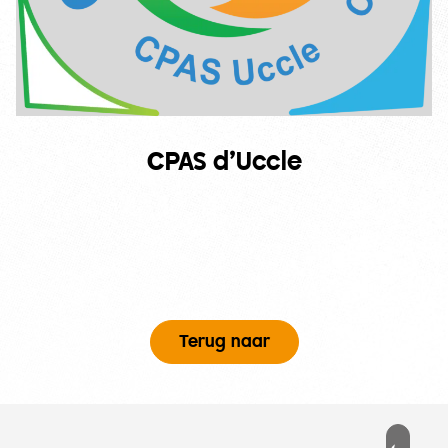
CPAS d’Uccle
Terug naar
Voettekst
PD
ESSEERD?
MENU