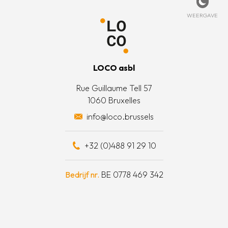
beleid
rtpagina
t met ons op
Weerg
WEERGAVE
 informatie
is LOCO?
oorwaarden
t team
LOCO asbl
e acties
Rue Guillaume Tell 57
1060 Bruxelles
otten een daad van solidariteit
info@loco.brussels
eel bijdragen
+32 (0)488 91 29 10
schapskist
Bedrijf nr.
BE 0778 469 342