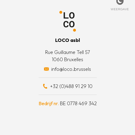
beleid
rtpagina
t met ons op
Weerg
WEERGAVE
 informatie
is LOCO?
oorwaarden
t team
LOCO asbl
e acties
Rue Guillaume Tell 57
1060 Bruxelles
otten een daad van solidariteit
info@loco.brussels
eel bijdragen
+32 (0)488 91 29 10
schapskist
Bedrijf nr.
BE 0778 469 342