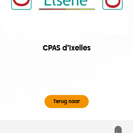
CPAS d’Ixelles
Terug naar
Voettekst
PD
ESSEERD?
MENU