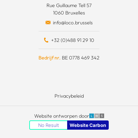
Rue Guillaume Tell 57
1060 Bruxelles
otten een daad van solidariteit
info@loco.brussels
eel bijdragen
+32 (0)488 91 29 10
schapskist
Bedrijf nr.
BE 0778 469 342
Privacybeleid
LWS
Website ontworpen door
No Result
Website Carbon