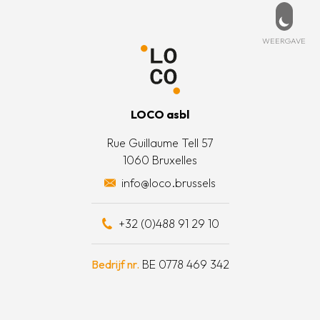
PD
ESSEERD?
MENU
beleid
rtpagina
t met ons op
Weerg
WEERGAVE
 informatie
is LOCO?
oorwaarden
t team
LOCO asbl
e acties
Rue Guillaume Tell 57
1060 Bruxelles
otten een daad van solidariteit
info@loco.brussels
eel bijdragen
+32 (0)488 91 29 10
schapskist
Bedrijf nr.
BE 0778 469 342