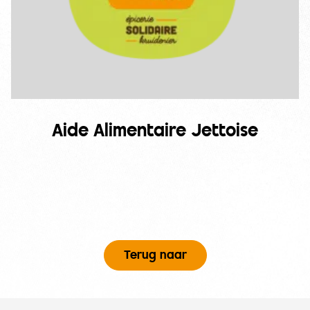
Aide Alimentaire Jettoise
Terug naar
Voettekst