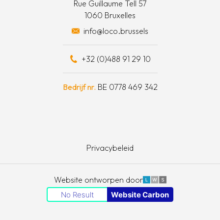
Rue Guillaume Tell 57
1060 Bruxelles
otten een daad van solidariteit
info@loco.brussels
eel bijdragen
+32 (0)488 91 29 10
schapskist
Bedrijf nr.
BE 0778 469 342
Privacybeleid
LWS
Website ontworpen door
No Result
Website Carbon