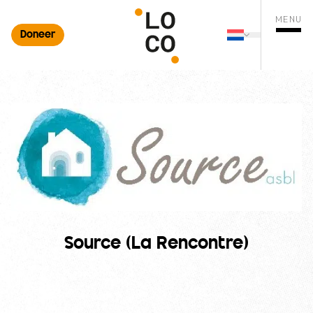
MENU
Doneer
Nederlands
ten zoekopdracht
Changer de 
Menu o
Source (La Rencontre)