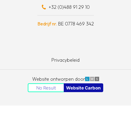
+32 (0)488 91 29 10
schapskist
Bedrijf nr.
BE 0778 469 342
Privacybeleid
LWS
Website ontworpen door
No Result
Website Carbon