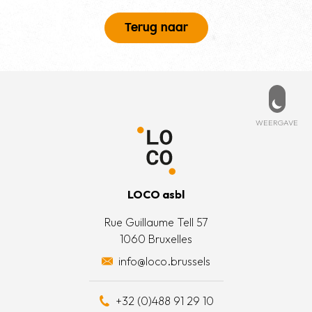
Terug naar
Voettekst
PD
ESSEERD?
MENU
beleid
rtpagina
t met ons op
Weerg
WEERGAVE
 informatie
is LOCO?
oorwaarden
t team
LOCO asbl
e acties
Rue Guillaume Tell 57
1060 Bruxelles
otten een daad van solidariteit
info@loco.brussels
eel bijdragen
+32 (0)488 91 29 10
schapskist