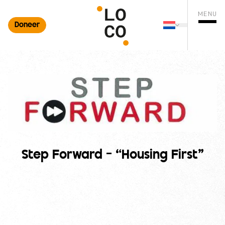
MENU
Doneer
Nederlands
ten zoekopdracht
Changer de 
Menu o
Step Forward – “Housing First”