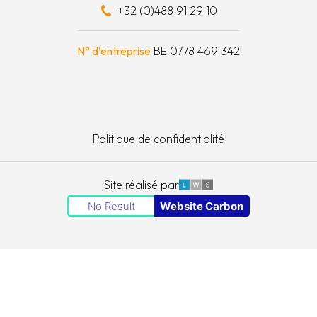
+32 (0)488 91 29 10
schapskist
N° d’entreprise
BE 0778 469 342
Politique de confidentialité
LWS
Site réalisé par
No Result
Website Carbon