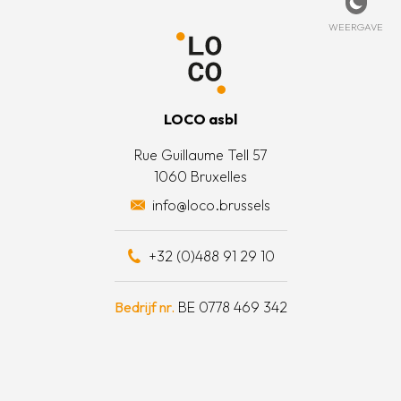
beleid
rtpagina
t met ons op
Weerg
WEERGAVE
 informatie
is LOCO?
oorwaarden
t team
LOCO asbl
e acties
Rue Guillaume Tell 57
1060 Bruxelles
otten een daad van solidariteit
info@loco.brussels
eel bijdragen
+32 (0)488 91 29 10
schapskist
Bedrijf nr.
BE 0778 469 342