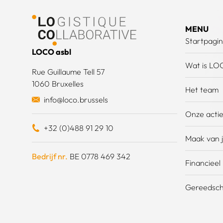
MENU
Startpagi
LOCO asbl
Wat is LO
Rue Guillaume Tell 57
1060 Bruxelles
Het team
info@loco.brussels
Onze acti
+32 (0)488 91 29 10
Maak van j
Bedrijf nr.
BE 0778 469 342
Financieel
Gereedsch