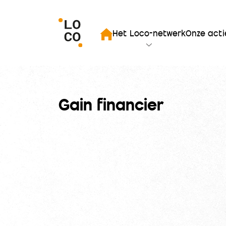
iten zoekopdracht
Het Loco-netwerk
Onze acti
Startpagina
Gain financier