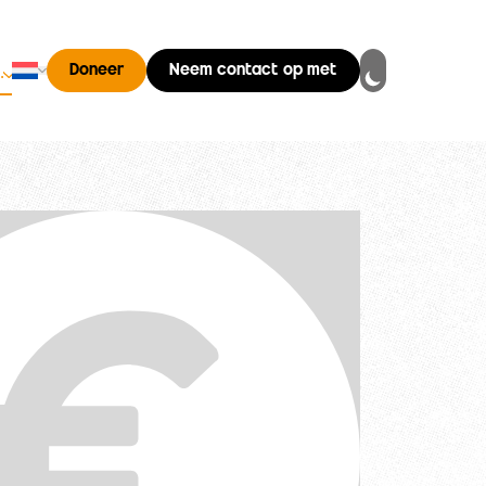
Nederlands
Doneer
Neem contact op met
…
Changer de langue