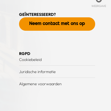
Weer
WEERGAVE
GEÏNTERESSEERD?
Neem contact met ons op
RGPD
Cookiebeleid
Juridische informatie
Algemene voorwaarden