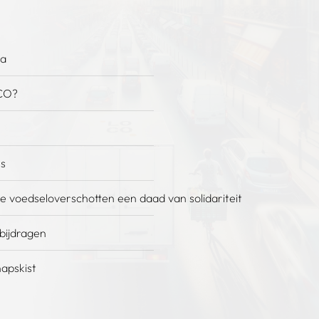
na
CO?
es
e voedseloverschotten een daad van solidariteit
 bijdragen
apskist