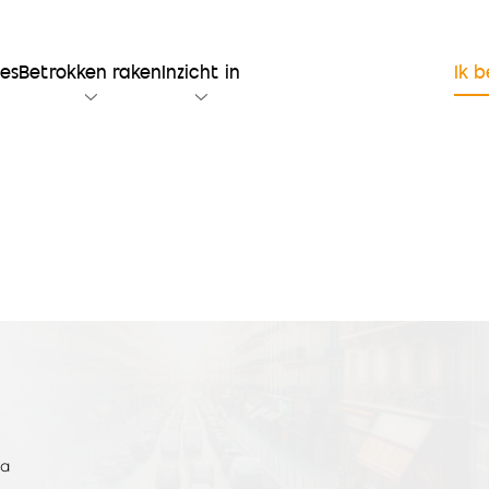
ies
Betrokken raken
Inzicht in
Ik 
na