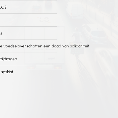
CO?
es
e voedseloverschotten een daad van solidariteit
 bijdragen
apskist