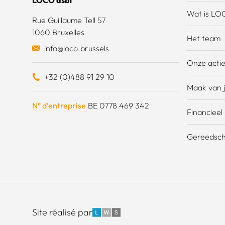
LOCO asbl
Wat is LO
Rue Guillaume Tell 57
1060 Bruxelles
Het team
info@loco.brussels
Onze acti
+32 (0)488 91 29 10
Maak van j
N° d’entreprise
BE 0778 469 342
Financieel
Gereedsch
LWS
Site réalisé par