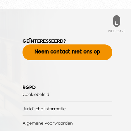
Weer
WEERGAVE
GEÏNTERESSEERD?
Neem contact met ons op
RGPD
Cookiebeleid
Juridische informatie
Algemene voorwaarden