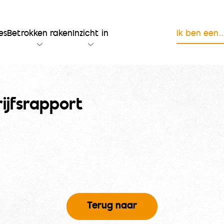
es
Betrokken raken
Inzicht in
Ik ben een
ijfsrapport
Terug naar