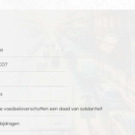
na
CO?
es
e voedseloverschotten een daad van solidariteit
 bijdragen