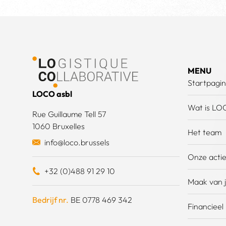
Voettekst
MENU
Startpagi
LOCO asbl
Wat is LO
Rue Guillaume Tell 57
1060 Bruxelles
Het team
info@loco.brussels
Onze acti
+32 (0)488 91 29 10
Maak van j
Bedrijf nr.
BE 0778 469 342
Financieel