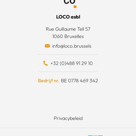
oorwaarden
t team
LOCO asbl
e acties
Rue Guillaume Tell 57
1060 Bruxelles
otten een daad van solidariteit
info@loco.brussels
eel bijdragen
+32 (0)488 91 29 10
schapskist
Bedrijf nr.
BE 0778 469 342
Privacybeleid