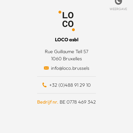
beleid
rtpagina
t met ons op
Weer
WEERGAVE
 informatie
is LOCO?
oorwaarden
t team
LOCO asbl
e acties
Rue Guillaume Tell 57
1060 Bruxelles
otten een daad van solidariteit
info@loco.brussels
eel bijdragen
+32 (0)488 91 29 10
schapskist
Bedrijf nr.
BE 0778 469 342