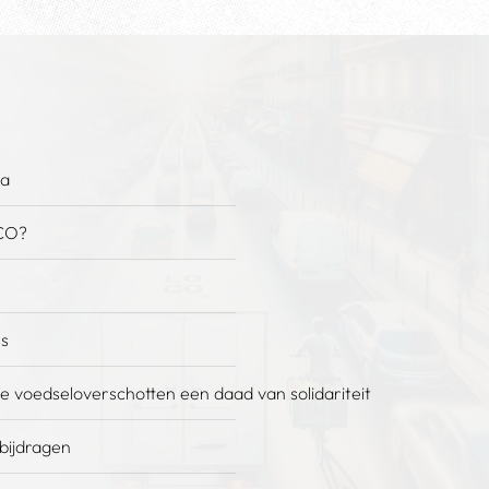
na
CO?
es
e voedseloverschotten een daad van solidariteit
 bijdragen