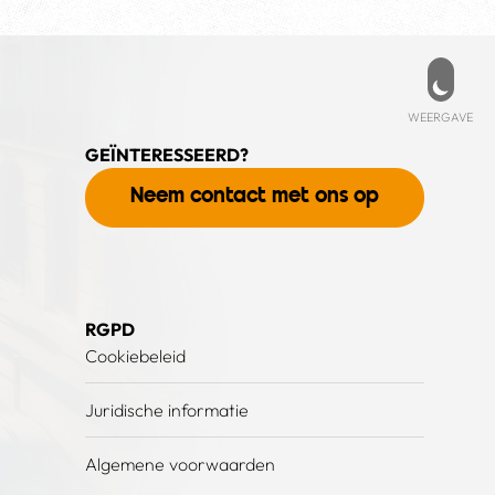
Weer
WEERGAVE
GEÏNTERESSEERD?
Neem contact met ons op
RGPD
Cookiebeleid
Juridische informatie
Algemene voorwaarden