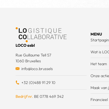
Voettekst
MENU
Startpagi
LOCO asbl
Wat is LO
Rue Guillaume Tell 57
1060 Bruxelles
Het team
info@loco.brussels
Onze acti
+32 (0)488 91 29 10
Maak van j
Bedrijf nr.
BE 0778 469 342
Financieel