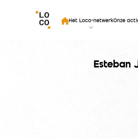
iten zoekopdracht
Het Loco-netwerk
Onze acti
Startpagina
Esteban 