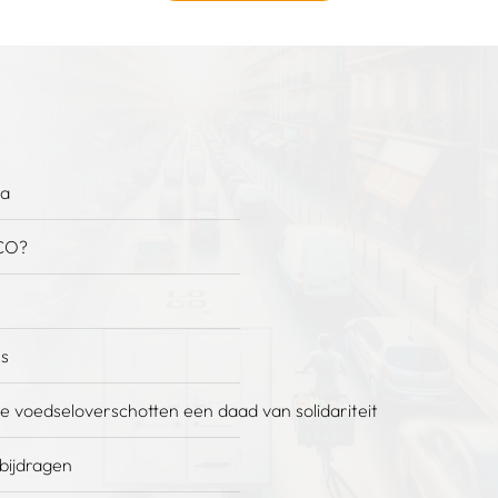
na
CO?
es
e voedseloverschotten een daad van solidariteit
 bijdragen