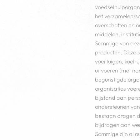
voedselhulporgani
het verzamelen/so
overschotten en o
middelen, institu
Sommige van deze 
producten. Deze 
voertuigen, koelru
uitvoeren (met n
begunstigde orga
organisaties voere
bijstand aan per
ondersteunen van 
bestaan dragen dez
bijdragen aan wer
Sommige zijn al ou