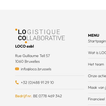
Voettekst
MENU
Startpagi
LOCO asbl
Wat is LO
Rue Guillaume Tell 57
1060 Bruxelles
Het team
info@loco.brussels
Onze acti
+32 (0)488 91 29 10
Maak van j
Bedrijf nr.
BE 0778 469 342
Financieel