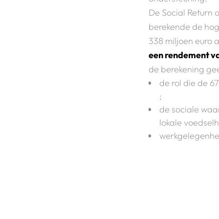
De Social Return o
berekende de hog
338 miljoen euro
een rendement van
de berekening gee
de rol die de 6
;
de sociale waa
lokale voedselh
werkgelegenhei