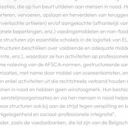
saties, die op hun beurt uitdelen aan mensen in nood. 
rteren, vervoeren, opslaan en herverdelen van terugge
nverkochte artikelen) en/of aangekochte (afhankelijk van
tionele beperkingen, enz.) voedingsmiddelen en non-food 
structuren zijn essentiële schakels in de logistiek van
structuren beschikken over voldoende en adequate midd
imte, enz.), waardoor ze hun activiteiten op professionel
ame naleving van de AFSCA-normen, gestructureerde s
nisaties, met name door middel van overeenkomsten, en
n enkel activiteiten uit die rechtstreeks verband houden
sonen in nood en hebben geen winstoogmerk. Hun bestaa
eerstelijnsorganisaties en via hen mensen in nood help
e structuren ook bij aan de strijd tegen verspilling en 
kgelegenheid en sociaal-professionele integratie”.
der, zoals de voedselbanken, die lid zijn van de Belgisc