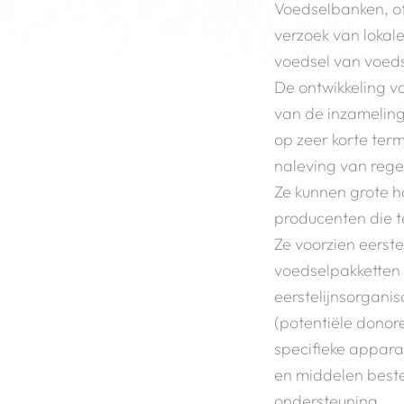
Voedselbanken, of
verzoek van lokale
voedsel van voeds
De ontwikkeling v
van de inzameling
op zeer korte ter
naleving van rege
Ze kunnen grote h
producenten die te
Ze voorzien eerste
voedselpakketten 
eerstelijnsorganis
(potentiële donor
specifieke apparat
en middelen beste
ondersteuning.