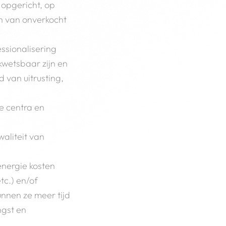
 opgericht, op
en van onverkocht
ssionalisering
kwetsbaar zijn en
 van uitrusting,
e centra en
aliteit van
 energie kosten
tc.) en/of
unnen ze meer tijd
ngst en