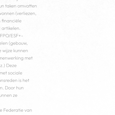
Hun taken omvatten
wonnen (verliezen,
 financiële
artikelen.
 ELFPO/ESF+-
elen (gebouw,
e wijze kunnen
amenwerking met
z.) Deze
 met sociale
nsreden is het
en. Door hun
kunnen ze
he Federatie van