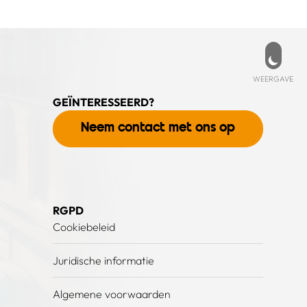
Weer
WEERGAVE
GEÏNTERESSEERD?
Neem contact met ons op
RGPD
Cookiebeleid
Juridische informatie
Algemene voorwaarden