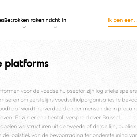
es
Betrokken raken
Inzicht in
Ik ben een
e platforms
ormen voor de voedselhulpsector zijn logistieke spelers 
aniseren om eerstelijns voedselhulporganisaties te bev
ood) dat wordt herverdeeld onder mensen die in precair
en. Er zijn er een tiental, verspreid over Brussel.
oelen we structuren uit de tweede of derde lijn, publiek o
de logistiek van de bevoorrading ter ondersteuning van 