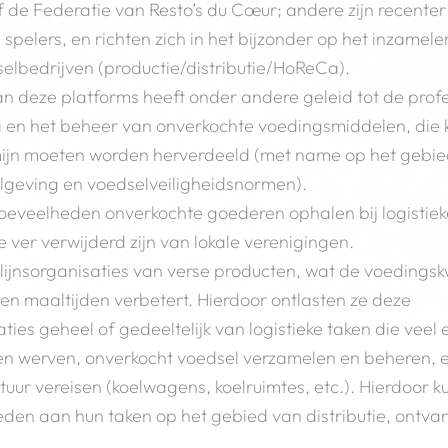
 de Federatie van Resto’s du Cœur; andere zijn recenter
 spelers, en richten zich in het bijzonder op het inzamel
elbedrijven (productie/distributie/HoReCa).
an deze platforms heeft onder andere geleid tot de profe
 en het beheer van onverkochte voedingsmiddelen, die 
mijn moeten worden herverdeeld (met name op het gebied
lgeving en voedselveiligheidsnormen).
oeveelheden onverkochte goederen ophalen bij logistiek
 ver verwijderd zijn van lokale verenigingen.
lijnsorganisaties van verse producten, wat de voedingskw
en maaltijden verbetert. Hierdoor ontlasten ze deze
aties geheel of gedeeltelijk van logistieke taken die veel
en werven, onverkocht voedsel verzamelen en beheren, e
uur vereisen (koelwagens, koelruimtes, etc.). Hierdoor k
den aan hun taken op het gebied van distributie, ontva