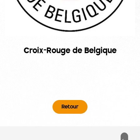
Croix-Rouge de Belgique
Retour
Pied de page
PD
ESSÉ ?
MENU