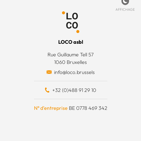
de cookies
ccueil
ez-nous
Affich
AFFICHAGE
 légales
’est quoi ?
 générales
’équipe
LOCO asbl
 actions
Rue Guillaume Tell 57
1060 Bruxelles
 surplus alimentaires
info@loco.brussels
 financièrement
+32 (0)488 91 29 10
e à outils
N° d’entreprise
BE 0778 469 342