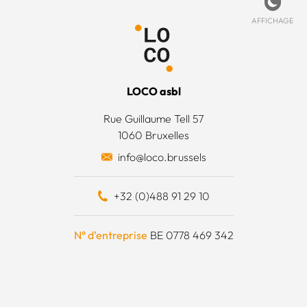
de cookies
ccueil
ez-nous
Affich
AFFICHAGE
 légales
’est quoi ?
 générales
’équipe
LOCO asbl
 actions
Rue Guillaume Tell 57
1060 Bruxelles
 surplus alimentaires
info@loco.brussels
 financièrement
+32 (0)488 91 29 10
e à outils
N° d’entreprise
BE 0778 469 342