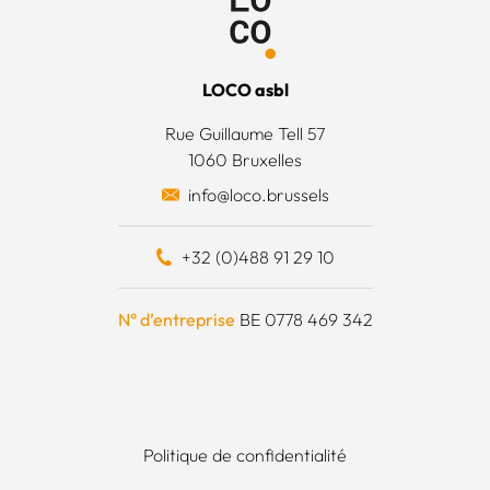
 légales
’est quoi ?
 générales
’équipe
LOCO asbl
 actions
Rue Guillaume Tell 57
1060 Bruxelles
 surplus alimentaires
info@loco.brussels
 financièrement
+32 (0)488 91 29 10
e à outils
N° d’entreprise
BE 0778 469 342
Politique de confidentialité